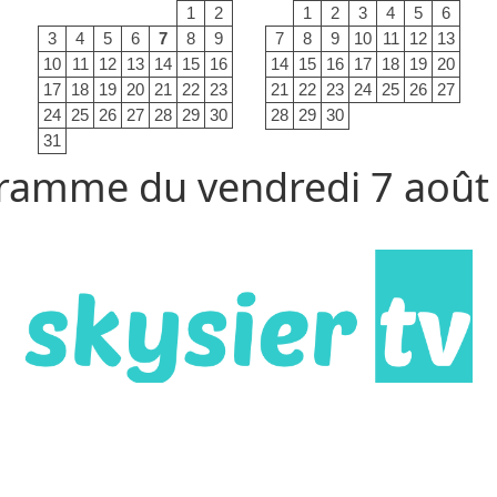
1
2
1
2
3
4
5
6
3
4
5
6
7
8
9
7
8
9
10
11
12
13
10
11
12
13
14
15
16
14
15
16
17
18
19
20
17
18
19
20
21
22
23
21
22
23
24
25
26
27
24
25
26
27
28
29
30
28
29
30
31
ramme du vendredi 7 août