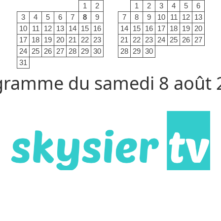
1
2
1
2
3
4
5
6
3
4
5
6
7
8
9
7
8
9
10
11
12
13
10
11
12
13
14
15
16
14
15
16
17
18
19
20
17
18
19
20
21
22
23
21
22
23
24
25
26
27
24
25
26
27
28
29
30
28
29
30
31
gramme du samedi 8 août 