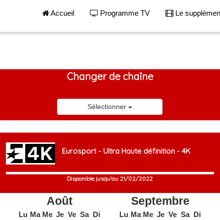
Accueil
Programme TV
Le suppléme
Changer de chaîne
Sélectionner
Eurosport - Ultra Haute définition - 4K
Disponible jusqu'au 21/02/2022
Août
Septembre
Lu
Ma
Me
Je
Ve
Sa
Di
Lu
Ma
Me
Je
Ve
Sa
Di