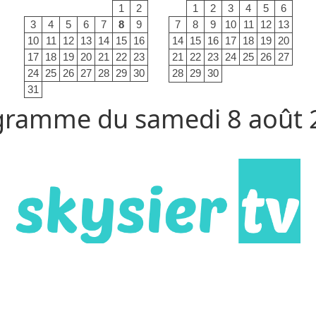
1
2
1
2
3
4
5
6
3
4
5
6
7
8
9
7
8
9
10
11
12
13
10
11
12
13
14
15
16
14
15
16
17
18
19
20
17
18
19
20
21
22
23
21
22
23
24
25
26
27
24
25
26
27
28
29
30
28
29
30
31
gramme du samedi 8 août 