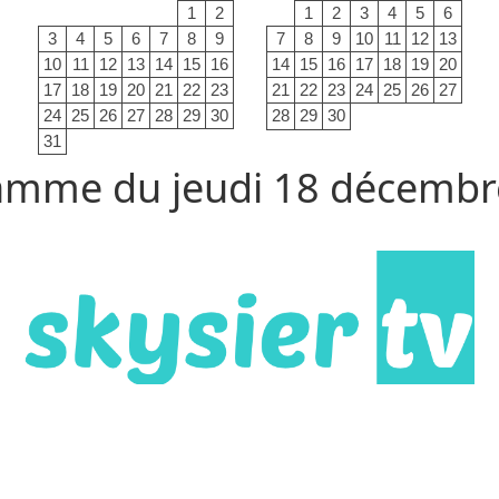
1
2
1
2
3
4
5
6
3
4
5
6
7
8
9
7
8
9
10
11
12
13
10
11
12
13
14
15
16
14
15
16
17
18
19
20
17
18
19
20
21
22
23
21
22
23
24
25
26
27
24
25
26
27
28
29
30
28
29
30
31
amme du jeudi 18 décembr