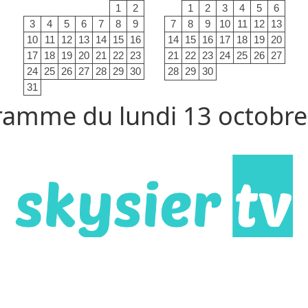
1
2
1
2
3
4
5
6
3
4
5
6
7
8
9
7
8
9
10
11
12
13
10
11
12
13
14
15
16
14
15
16
17
18
19
20
17
18
19
20
21
22
23
21
22
23
24
25
26
27
24
25
26
27
28
29
30
28
29
30
31
ramme du lundi 13 octobre