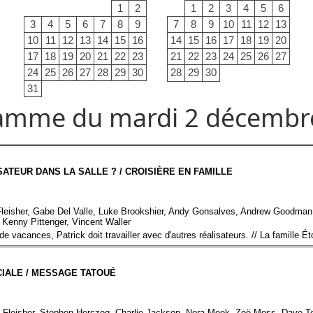
1
2
1
2
3
4
5
6
3
4
5
6
7
8
9
7
8
9
10
11
12
13
10
11
12
13
14
15
16
14
15
16
17
18
19
20
17
18
19
20
21
22
23
21
22
23
24
25
26
27
24
25
26
27
28
29
30
28
29
30
31
amme du mardi 2 décembr