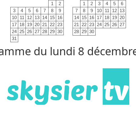
1
2
1
2
3
4
5
6
3
4
5
6
7
8
9
7
8
9
10
11
12
13
10
11
12
13
14
15
16
14
15
16
17
18
19
20
17
18
19
20
21
22
23
21
22
23
24
25
26
27
24
25
26
27
28
29
30
28
29
30
31
amme du lundi 8 décembr