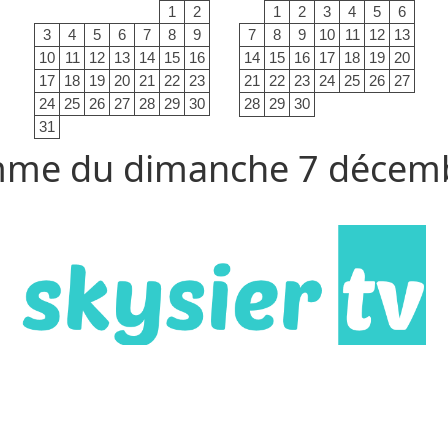
1
2
1
2
3
4
5
6
3
4
5
6
7
8
9
7
8
9
10
11
12
13
10
11
12
13
14
15
16
14
15
16
17
18
19
20
17
18
19
20
21
22
23
21
22
23
24
25
26
27
24
25
26
27
28
29
30
28
29
30
31
me du dimanche 7 décem