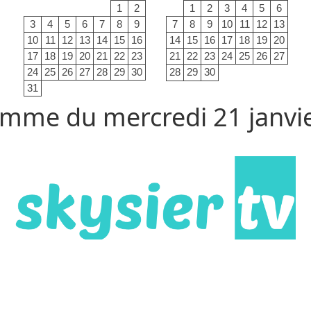
1
2
1
2
3
4
5
6
3
4
5
6
7
8
9
7
8
9
10
11
12
13
10
11
12
13
14
15
16
14
15
16
17
18
19
20
17
18
19
20
21
22
23
21
22
23
24
25
26
27
24
25
26
27
28
29
30
28
29
30
31
mme du mercredi 21 janvi