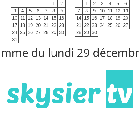
1
2
1
2
3
4
5
6
3
4
5
6
7
8
9
7
8
9
10
11
12
13
10
11
12
13
14
15
16
14
15
16
17
18
19
20
17
18
19
20
21
22
23
21
22
23
24
25
26
27
24
25
26
27
28
29
30
28
29
30
31
amme du lundi 29 décembr