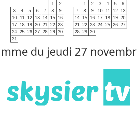
1
2
1
2
3
4
5
6
3
4
5
6
7
8
9
7
8
9
10
11
12
13
10
11
12
13
14
15
16
14
15
16
17
18
19
20
17
18
19
20
21
22
23
21
22
23
24
25
26
27
24
25
26
27
28
29
30
28
29
30
31
amme du jeudi 27 novembr