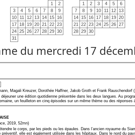
1
2
1
2
3
4
5
6
3
4
5
6
7
8
9
7
8
9
10
11
12
13
10
11
12
13
14
15
16
14
15
16
17
18
19
20
17
18
19
20
21
22
23
21
22
23
24
25
26
27
24
25
26
27
28
29
30
28
29
30
31
me du mercredi 17 décem