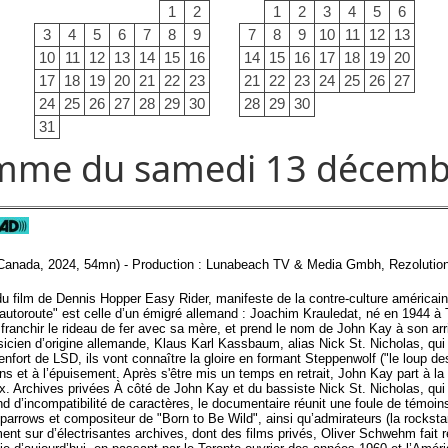
1
2
1
2
3
4
5
6
3
4
5
6
7
8
9
7
8
9
10
11
12
13
10
11
12
13
14
15
16
14
15
16
17
18
19
20
17
18
19
20
21
22
23
21
22
23
24
25
26
27
24
25
26
27
28
29
30
28
29
30
31
mme du samedi 13 décemb